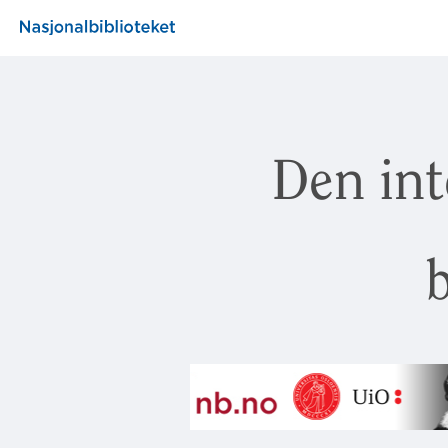
Den int
b