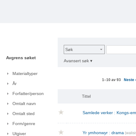
Søk
Avgrens søket
Avansert søk ▾
Materialtyper
Neste
1–10 av 93
År
Forfatter/person
Tittel
Omtalt navn
Samlede verker : Kongs-emn
Omtalt sted
Form/genre
Yr ymhonwyr : drama
(walisi
Utgiver