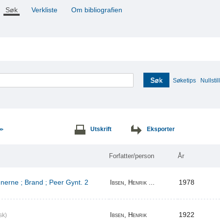
Søk
Verkliste
Om bibliografien
Søk
Søketips
Nullstill
Utskrift
Eksporter
>>
Forfatter/person
År
erne ; Brand ; Peer Gynt. 2
1978
Ibsen, Henrik ...
1922
Ibsen, Henrik
sk)