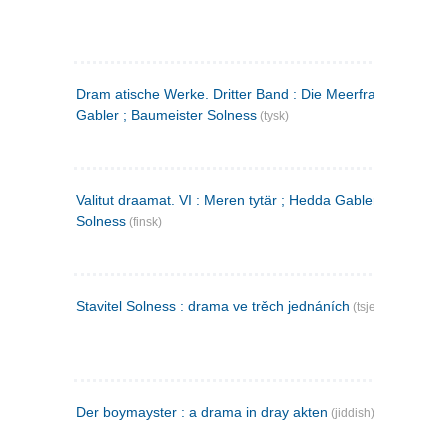
Dram atische Werke. Dritter Band : Die Meerfrau ; Hedda
Gabler ; Baumeister Solness
(tysk)
Valitut draamat. VI : Meren tytär ; Hedda Gabler ; Rakentaj
Solness
(finsk)
Stavitel Solness : drama ve trěch jednáních
(tsjekkisk)
Der boymayster : a drama in dray akten
(jiddish)