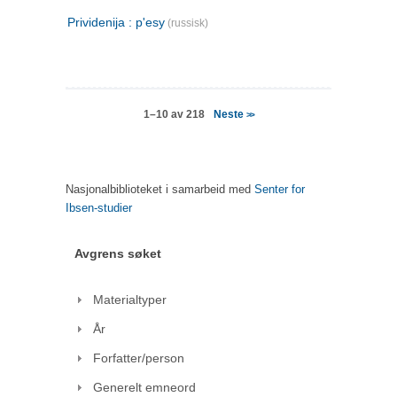
Prividenija : p'esy
(russisk)
Neste
1–10 av 218
>>
Nasjonalbiblioteket i samarbeid med
Senter for
Ibsen-studier
Avgrens søket
Materialtyper
År
Forfatter/person
Generelt emneord