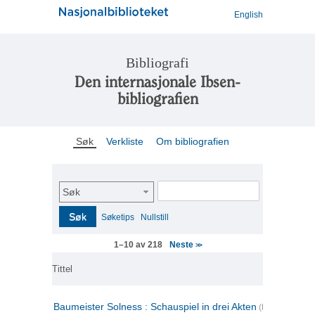
English
Bibliografi
Den internasjonale Ibsen-
bibliografien
Søk
Verkliste
Om bibliografien
Søk
Søk
Søketips
Nullstill
Neste
1–10 av 218
>>
Tittel
Baumeister Solness : Schauspiel in drei Akten
(tysk)