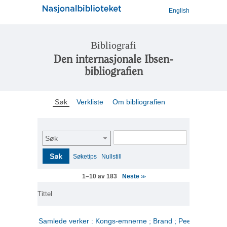
English
Bibliografi
Den internasjonale Ibsen-
bibliografien
Søk
Verkliste
Om bibliografien
Søk
Søk
Søketips
Nullstill
Neste
1–10 av 183
>>
Tittel
Samlede verker : Kongs-emnerne ; Brand ; Peer Gynt. 2