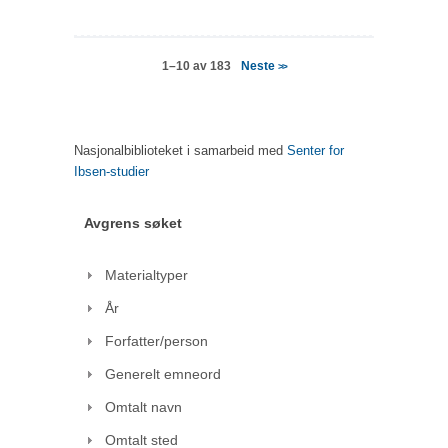
Neste
1–10 av 183
>>
Nasjonalbiblioteket i samarbeid med
Senter for
Ibsen-studier
Avgrens søket
Materialtyper
År
Forfatter/person
Generelt emneord
Omtalt navn
Omtalt sted