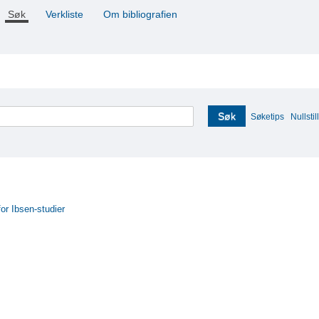
Søk
Verkliste
Om bibliografien
Søk
Søketips
Nullstill
for Ibsen-studier