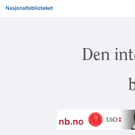
Den int
b