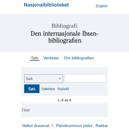
English
Bibliografi
Den internasjonale Ibsen-
bibliografien
Søk
Verkliste
Om bibliografien
Søk
Søk
Søketips
Nullstill
1–6 av 6
Tittel
Valitut draamat. I : Päiväkummun pidot ; Rakkauden kome