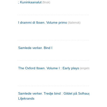
; Kuninkaanalut
(finsk)
I drammi di Ibsen. Volume primo
(italiensk)
Samlede verker. Bind I
The Oxford Ibsen. Volume I : Early plays
(engelsk)
Samlede verker. Tredje bind : Gildet på Solhaug ; Olaf
Liljekrands