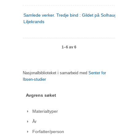
Samlede verker. Tredje bind : Gildet på Solhaug ; Olaf
Liljekrands
1–6 av 6
Nasjonalbiblioteket i samarbeid med
Senter for
Ibsen-studier
Avgrens søket
Materialtyper
År
Forfatter/person