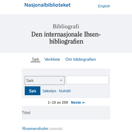
English
Bibliografi
Den internasjonale Ibsen-
bibliografien
Søk
Verkliste
Om bibliografien
Søk
Søk
Søketips
Nullstill
Neste
1–10 av 209
>>
Tittel
Rosmersholm
(svensk)