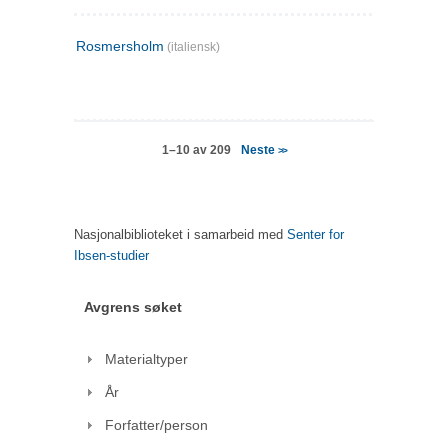
Rosmersholm
(italiensk)
Neste
1–10 av 209
>>
Nasjonalbiblioteket i samarbeid med
Senter for
Ibsen-studier
Avgrens søket
Materialtyper
År
Forfatter/person