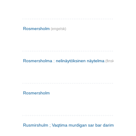
Rosmersholm
(engelsk)
Rosmersholma : nelinäytöksinen näytelma
(finsk)
Rosmersholm
Rusmirshulm ; Vaqtima murdigan sar bar darim
(farsi)