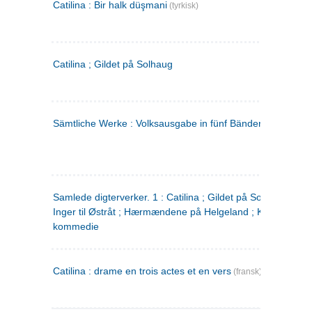
Catilina : Bir halk düşmani
(tyrkisk)
Catilina ; Gildet på Solhaug
Sämtliche Werke : Volksausgabe in fünf Bänden
(tysk)
Samlede digterverker. 1 : Catilina ; Gildet på Solhaug ; Fru
Inger til Østråt ; Hærmændene på Helgeland ; Kjærlighede
kommedie
Catilina : drame en trois actes et en vers
(fransk)