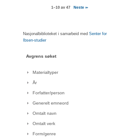
Neste
1–10 av 47
>>
Nasjonalbiblioteket i samarbeid med
Senter for
Ibsen-studier
Avgrens søket
Materialtyper
År
Forfatter/person
Generelt emneord
Omtalt navn
Omtalt verk
Form/genre