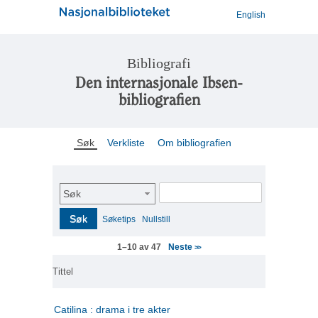
English
Bibliografi
Den internasjonale Ibsen-
bibliografien
Søk
Verkliste
Om bibliografien
Søk
Søk
Søketips
Nullstill
Neste
1–10 av 47
>>
Tittel
Catilina : drama i tre akter