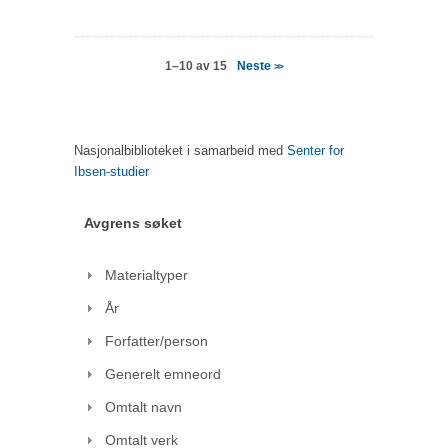
Neste
1–10 av 15
>>
Nasjonalbiblioteket i samarbeid med
Senter for
Ibsen-studier
Avgrens søket
Materialtyper
År
Forfatter/person
Generelt emneord
Omtalt navn
Omtalt verk