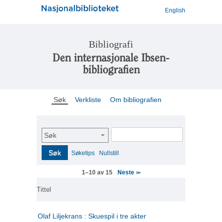
English
Bibliografi
Den internasjonale Ibsen-
bibliografien
Søk
Verkliste
Om bibliografien
Søk
Søk
Søketips
Nullstill
Neste
1–10 av 15
>>
Tittel
Olaf Liljekrans : Skuespil i tre akter