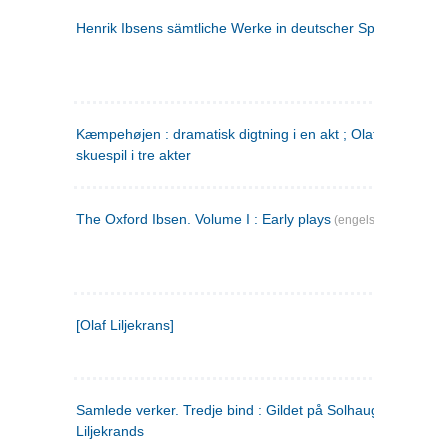
Henrik Ibsens sämtliche Werke in deutscher Sprache. 2
(ty
Kæmpehøjen : dramatisk digtning i en akt ; Olaf Liljekrans 
skuespil i tre akter
The Oxford Ibsen. Volume I : Early plays
(engelsk)
[Olaf Liljekrans]
Samlede verker. Tredje bind : Gildet på Solhaug ; Olaf
Liljekrands