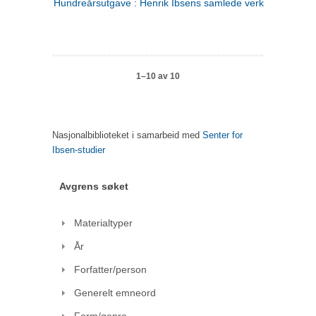
Hundreårsutgave : Henrik Ibsens samlede verker. 1
1–10 av 10
Nasjonalbiblioteket i samarbeid med
Senter for
Ibsen-studier
Avgrens søket
Materialtyper
År
Forfatter/person
Generelt emneord