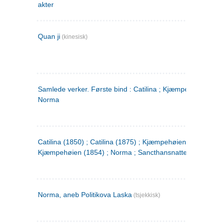
akter
Quan ji
(kinesisk)
Samlede verker. Første bind : Catilina ; Kjæmpehøien ;
Norma
Catilina (1850) ; Catilina (1875) ; Kjæmpehøien (1850) ;
Kjæmpehøien (1854) ; Norma ; Sancthansnatten
Norma, aneb Politikova Laska
(tsjekkisk)