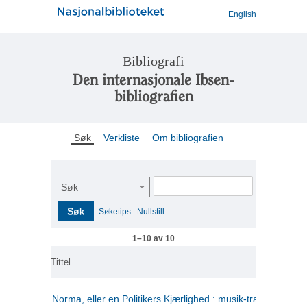
English
Bibliografi
Den internasjonale Ibsen-
bibliografien
Søk
Verkliste
Om bibliografien
Søk
Søk
Søketips
Nullstill
1–10 av 10
Tittel
Norma, eller en Politikers Kjærlighed : musik-tragedie i tre