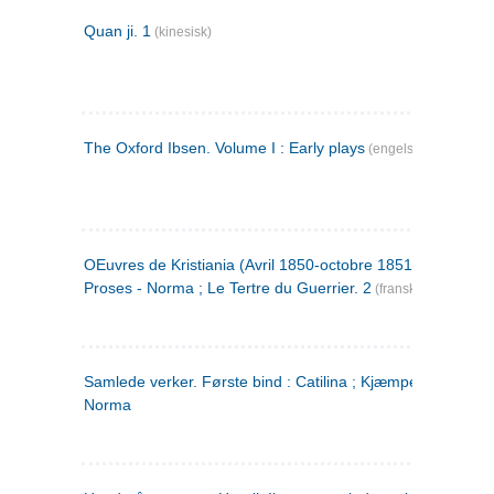
Quan ji. 1
(kinesisk)
The Oxford Ibsen. Volume I : Early plays
(engelsk)
OEuvres de Kristiania (Avril 1850-octobre 1851) : Poèmes 
Proses - Norma ; Le Tertre du Guerrier. 2
(fransk)
Samlede verker. Første bind : Catilina ; Kjæmpehøien ;
Norma