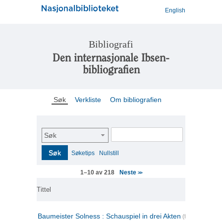
English
Bibliografi
Den internasjonale Ibsen-
bibliografien
Søk
Verkliste
Om bibliografien
Søk
Søk
Søketips
Nullstill
Neste
1–10 av 218
>>
Tittel
Baumeister Solness : Schauspiel in drei Akten
(tysk)