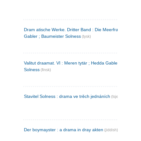
Dram atische Werke. Dritter Band : Die Meerfrau ; Hedda
Gabler ; Baumeister Solness
(tysk)
Valitut draamat. VI : Meren tytär ; Hedda Gabler ; Rakentaj
Solness
(finsk)
Stavitel Solness : drama ve trěch jednáních
(tsjekkisk)
Der boymayster : a drama in dray akten
(jiddish)