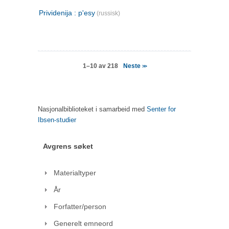
Prividenija : p'esy
(russisk)
Neste
1–10 av 218
>>
Nasjonalbiblioteket i samarbeid med
Senter for
Ibsen-studier
Avgrens søket
Materialtyper
År
Forfatter/person
Generelt emneord