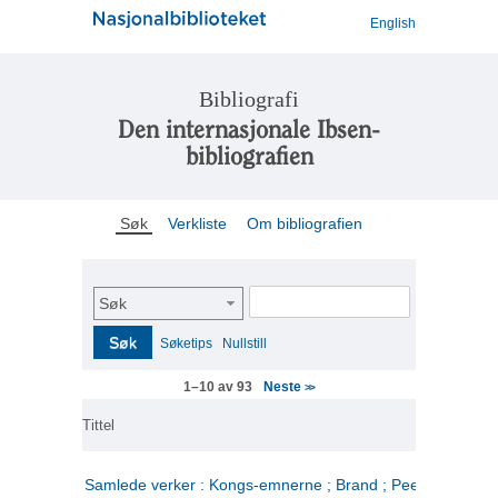
English
Bibliografi
Den internasjonale Ibsen-
bibliografien
Søk
Verkliste
Om bibliografien
Søk
Søk
Søketips
Nullstill
Neste
1–10 av 93
>>
Tittel
Samlede verker : Kongs-emnerne ; Brand ; Peer Gynt. 2