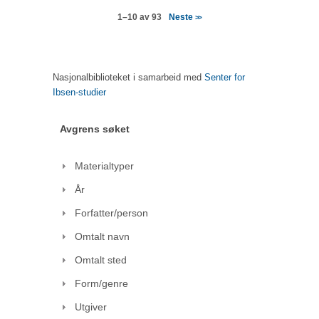
Neste
1–10 av 93
>>
Nasjonalbiblioteket i samarbeid med
Senter for
Ibsen-studier
Avgrens søket
Materialtyper
År
Forfatter/person
Omtalt navn
Omtalt sted
Form/genre
Utgiver