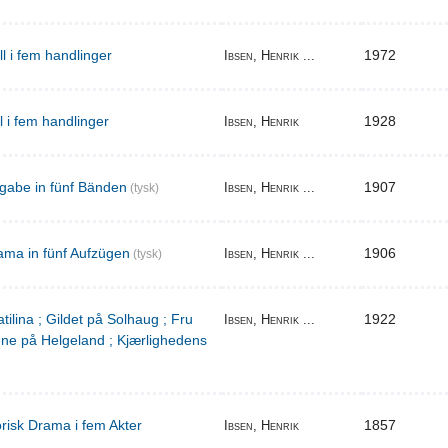
ill i fem handlinger
1972
Ibsen, Henrik ...
il i fem handlinger
1928
Ibsen, Henrik
gabe in fünf Bänden
1907
Ibsen, Henrik ...
(tysk)
ama in fünf Aufzügen
1906
Ibsen, Henrik ...
(tysk)
tilina ; Gildet på Solhaug ; Fru
1922
Ibsen, Henrik ...
ene på Helgeland ; Kjærlighedens
torisk Drama i fem Akter
1857
Ibsen, Henrik