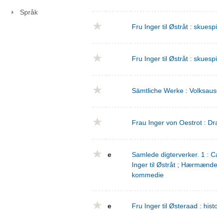
Språk
Fru Inger til Østråt : skuesp
Fru Inger til Østråt : skuesp
Sämtliche Werke : Volksaus
Frau Inger von Oestrot : Dr
e
Samlede digterverker. 1 : Ca
Inger til Østråt ; Hærmænd
kommedie
e
Fru Inger til Østeraad : his