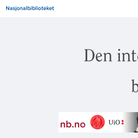
Den int
b