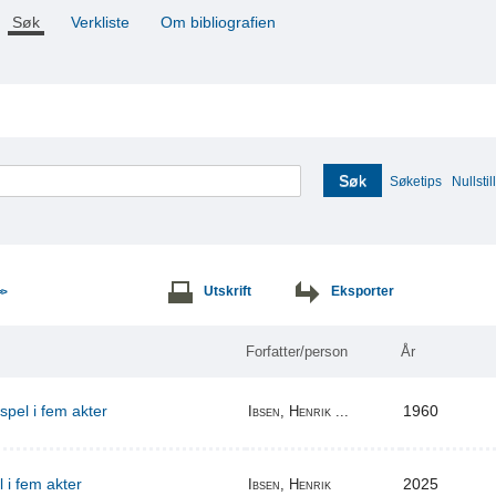
Søk
Verkliste
Om bibliografien
Søk
Søketips
Nullstill
Utskrift
Eksporter
>>
Forfatter/person
År
espel i fem akter
1960
Ibsen, Henrik ...
l i fem akter
2025
Ibsen, Henrik