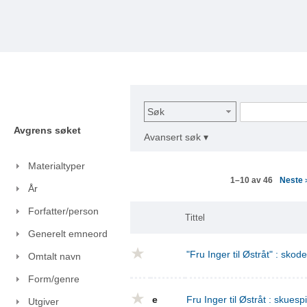
Søk
Avgrens søket
Avansert søk ▾
Materialtyper
Neste
1–10 av 46
År
Forfatter/person
Tittel
Generelt emneord
"Fru Inger til Østråt" : skod
Omtalt navn
Form/genre
e
Fru Inger til Østråt : skuespi
Utgiver