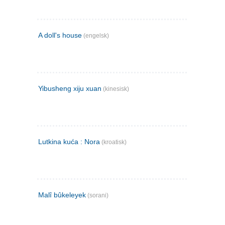
A doll's house
(engelsk)
Yibusheng xiju xuan
(kinesisk)
Lutkina kuća : Nora
(kroatisk)
Malî bûkeleyek
(sorani)