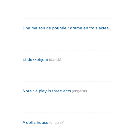
Une maison de poupée : drame en trois actes
(fransk)
Et dukkehjem
(dansk)
Nora : a play in three acts
(engelsk)
A doll's house
(engelsk)