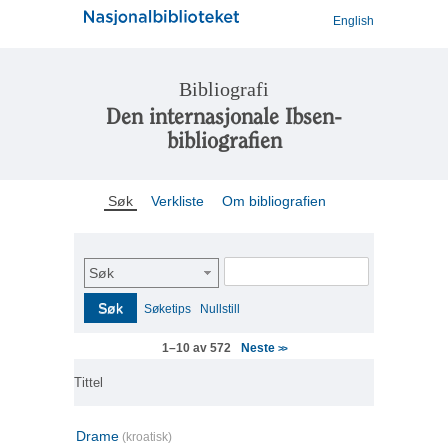
English
Bibliografi
Den internasjonale Ibsen-
bibliografien
Søk
Verkliste
Om bibliografien
Søk
Søk
Søketips
Nullstill
Neste
1–10 av 572
>>
Tittel
Drame
(kroatisk)