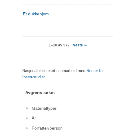
Et dukkehjem
Neste
1–10 av 572
>>
Nasjonalbiblioteket i samarbeid med
Senter for
Ibsen-studier
Avgrens søket
Materialtyper
År
Forfatter/person