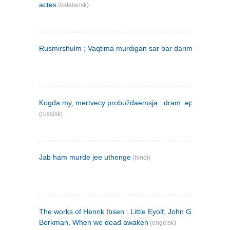
actes
(katalansk)
Rusmirshulm ; Vaqtima murdigan sar bar darim
(farsi)
Kogda my, mertvecy probuždaemsja : dram. epilog v 3 d
(russisk)
Jab ham murde jee uthenge
(hindi)
The works of Henrik Ibsen : Little Eyolf, John Gabriel
Borkman, When we dead awaken
(engelsk)