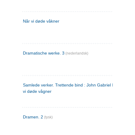
Når vi døde våkner
Dramatische werke. 3
(nederlandsk)
Samlede verker. Trettende bind : John Gabriel Borkman ; 
vi døde vågner
Dramen. 2
(tysk)