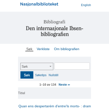
English
Bibliografi
Den internasjonale Ibsen-
bibliografien
Søk
Verkliste
Om bibliografien
Søk
Søk
Søketips
Nullstill
Neste
1–10 av 134
>>
Tittel
Quan ens despertarém d'entre'ls morts- : drama en tres