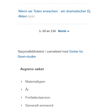
Wenn wir Toten erwachen : ein dramatischer Epilog in drei
Akten
(tysk)
Neste
1–10 av 134
>>
Nasjonalbiblioteket i samarbeid med
Senter for
Ibsen-studier
Avgrens søket
Materialtyper
År
Forfatter/person
Generelt emneord