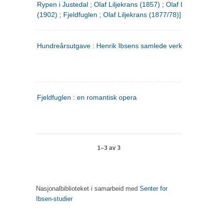
Rypen i Justedal ; Olaf Liljekrans (1857) ; Olaf Liljekrans
(1902) ; Fjeldfuglen ; Olaf Liljekrans (1877/78)]
Hundreårsutgave : Henrik Ibsens samlede verker. 3
Fjeldfuglen : en romantisk opera
1–3 av 3
Nasjonalbiblioteket i samarbeid med
Senter for
Ibsen-studier