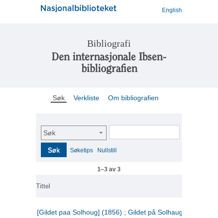
English
Bibliografi
Den internasjonale Ibsen-
bibliografien
Søk
Verkliste
Om bibliografien
Søk
Søk
Søketips
Nullstill
1–3 av 3
Tittel
[Gildet paa Solhoug] (1856) ; Gildet på Solhaug (1883) ;