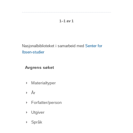
1–1 av 1
Nasjonalbiblioteket i samarbeid med
Senter for
Ibsen-studier
Avgrens søket
Materialtyper
År
Forfatter/person
Utgiver
Språk