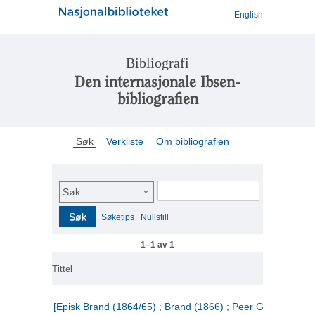
English
Bibliografi
Den internasjonale Ibsen-
bibliografien
Søk
Verkliste
Om bibliografien
Søk
Søk
Søketips
Nullstill
1–1 av 1
Tittel
[Episk Brand (1864/65) ; Brand (1866) ; Peer Gynt (1867)]