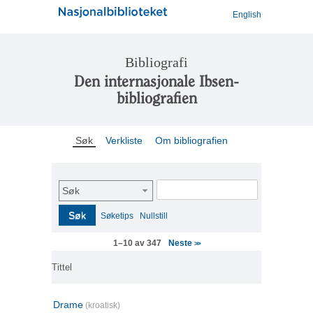
English
Bibliografi
Den internasjonale Ibsen-
bibliografien
Søk
Verkliste
Om bibliografien
Søk
Søk
Søketips
Nullstill
Neste
1–10 av 347
>>
Tittel
Drame
(kroatisk)