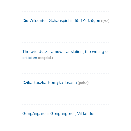
Die Wildente : Schauspiel in fünf Aufzügen
(tysk)
The wild duck : a new translation, the writing of the play,
criticism
(engelsk)
Dzika kaczka Henryka Ibsena
(polsk)
Gengångare = Gengangere ; Vildanden