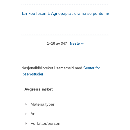
Errikou Ipsen E Agriopapia : drama se pente mere
(gresk)
Neste
1–10 av 347
>>
Nasjonalbiblioteket i samarbeid med
Senter for
Ibsen-studier
Avgrens søket
Materialtyper
År
Forfatter/person