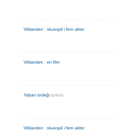
Vildanden : skuespil i fem akter
Vildanden : en film
Yaban ördeği
(tyrkisk)
Vildanden : skuespil i fem akter