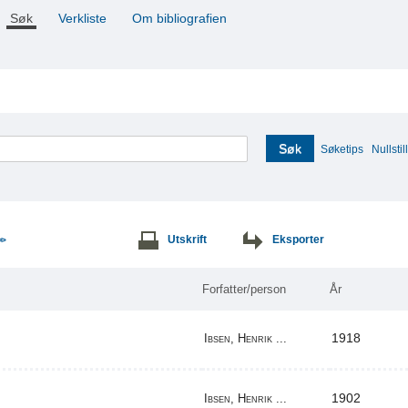
Søk
Verkliste
Om bibliografien
Søk
Søketips
Nullstill
Utskrift
Eksporter
>>
Forfatter/person
År
1918
Ibsen, Henrik ...
1902
Ibsen, Henrik ...