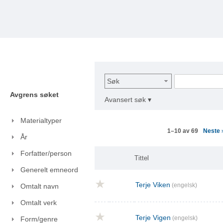
Søk
Avgrens søket
Avansert søk ▾
Materialtyper
Neste
1–10 av 69
År
Forfatter/person
Tittel
Generelt emneord
Terje Viken
(engelsk)
Omtalt navn
Omtalt verk
Terje Vigen
(engelsk)
Form/genre