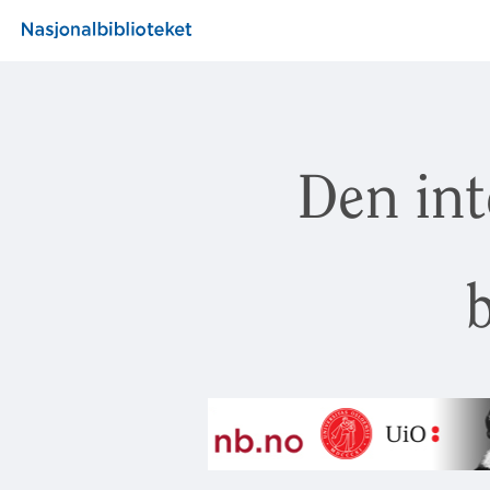
Den int
b