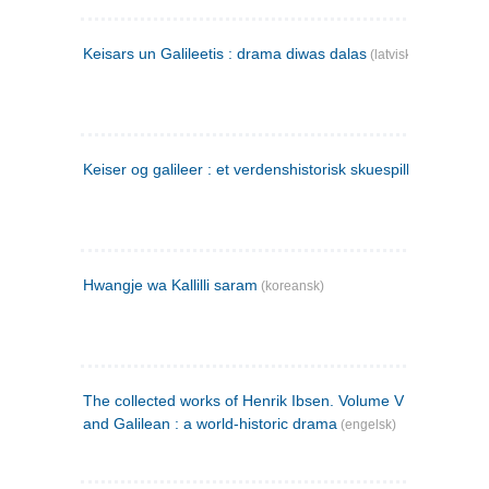
Keisars un Galileetis : drama diwas dalas
(latvisk)
Keiser og galileer : et verdenshistorisk skuespill (1873)
Hwangje wa Kallilli saram
(koreansk)
The collected works of Henrik Ibsen. Volume V : Emperor
and Galilean : a world-historic drama
(engelsk)