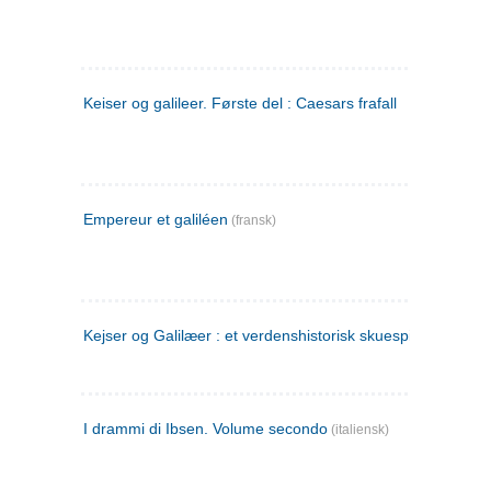
Keiser og galileer. Første del : Caesars frafall
Empereur et galiléen
(fransk)
Kejser og Galilæer : et verdenshistorisk skuespil
I drammi di Ibsen. Volume secondo
(italiensk)