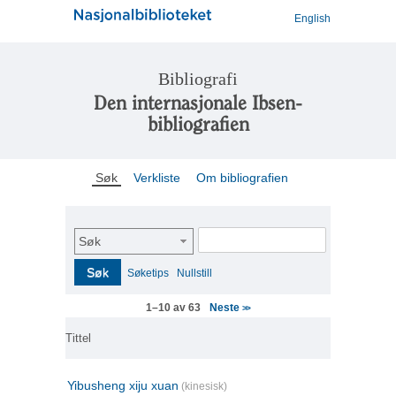
English
Bibliografi
Den internasjonale Ibsen-
bibliografien
Søk
Verkliste
Om bibliografien
Søk
Søk
Søketips
Nullstill
Neste
1–10 av 63
>>
Tittel
Yibusheng xiju xuan
(kinesisk)