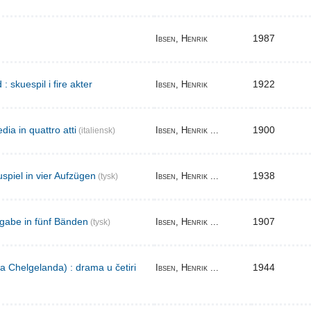
1987
Ibsen, Henrik
skuespil i fire akter
1922
Ibsen, Henrik
ia in quattro atti
1900
Ibsen, Henrik ...
(italiensk)
spiel in vier Aufzügen
1938
Ibsen, Henrik ...
(tysk)
gabe in fünf Bänden
1907
Ibsen, Henrik ...
(tysk)
a Chelgelanda) : drama u četiri
1944
Ibsen, Henrik ...