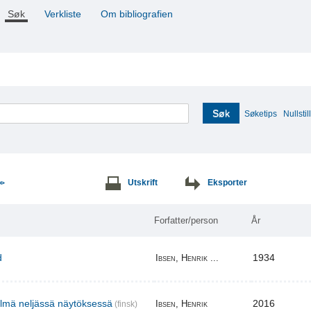
Søk
Verkliste
Om bibliografien
Søk
Søketips
Nullstill
Utskrift
Eksporter
>>
Forfatter/person
År
d
1934
Ibsen, Henrik ...
elmä neljässä näytöksessä
2016
Ibsen, Henrik
(finsk)