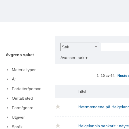
Søk
Avgrens søket
Avansert søk ▾
Materialtyper
Neste
1–10 av 64
År
Forfatter/person
Tittel
Omtalt sted
Hærmændene på Helgelan
Form/genre
Utgiver
Helgelannin sankarit : näyt
Språk