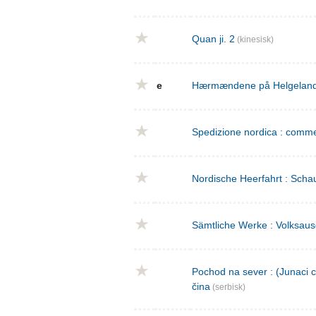
Quan ji. 2
(kinesisk)
e
Hærmændene på Helgeland : 
Spedizione nordica : commed
Nordische Heerfahrt : Schau
Sämtliche Werke : Volksaus
Pochod na sever : (Junaci c
čina
(serbisk)