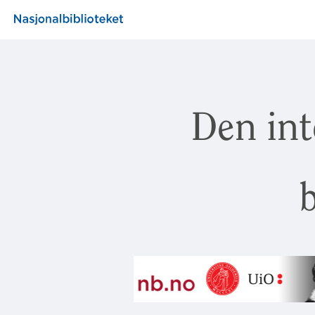
Den int
b