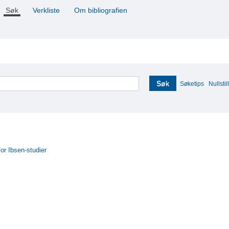
Søk
Verkliste
Om bibliografien
Søk
Søketips
Nullstill
for Ibsen-studier