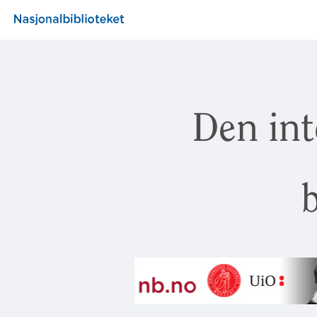
Den int
b