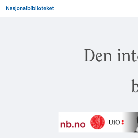
Den int
b