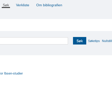
Søk
Verkliste
Om bibliografien
Søk
Søketips
Nullstill
for Ibsen-studier