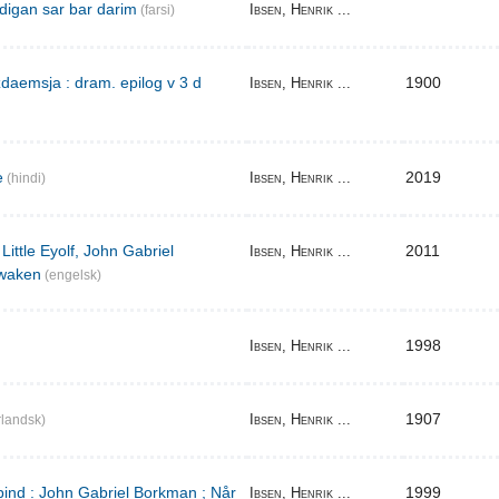
digan sar bar darim
Ibsen, Henrik ...
(farsi)
aemsja : dram. epilog v 3 d
1900
Ibsen, Henrik ...
e
2019
Ibsen, Henrik ...
(hindi)
Little Eyolf, John Gabriel
2011
Ibsen, Henrik ...
waken
(engelsk)
1998
Ibsen, Henrik ...
1907
Ibsen, Henrik ...
landsk)
bind : John Gabriel Borkman ; Når
1999
Ibsen, Henrik ...