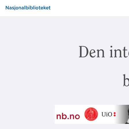
Den int
b