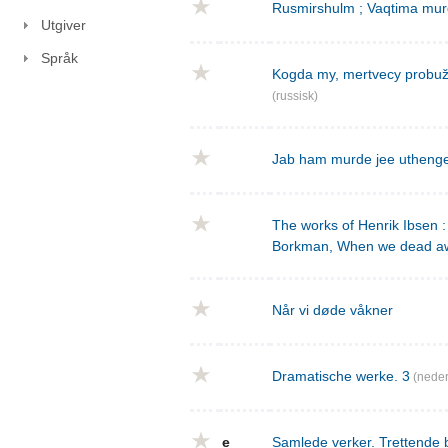
Rusmirshulm ; Vaqtima mur
Utgiver
Språk
Kogda my, mertvecy probužd
(russisk)
Jab ham murde jee utheng
The works of Henrik Ibsen : 
Borkman, When we dead a
Når vi døde våkner
Dramatische werke. 3
(neder
e
Samlede verker. Trettende 