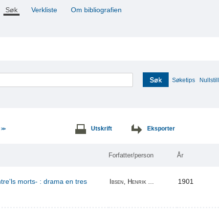
Søk
Verkliste
Om bibliografien
Søk
Søketips
Nullstill
e
Utskrift
Eksporter
>>
Forfatter/person
År
re'ls morts- : drama en tres
1901
Ibsen, Henrik ...