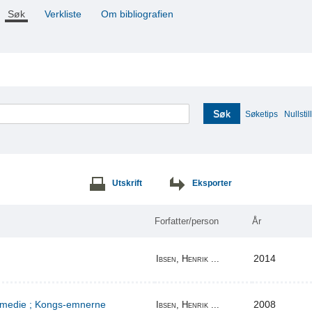
Søk
Verkliste
Om bibliografien
Søk
Søketips
Nullstill
Utskrift
Eksporter
Forfatter/person
År
2014
Ibsen, Henrik ...
komedie ; Kongs-emnerne
2008
Ibsen, Henrik ...