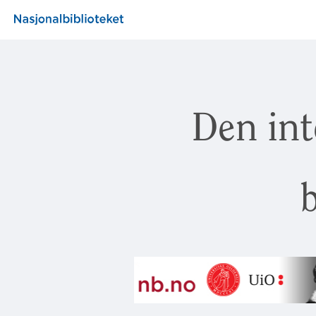
Den int
b