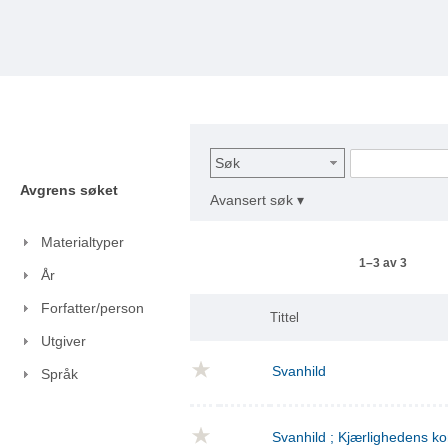
Søk
Avgrens søket
Avansert søk ▾
Materialtyper
1–3 av 3
År
Forfatter/person
Tittel
Utgiver
Svanhild
Språk
Svanhild ; Kjærlighedens 