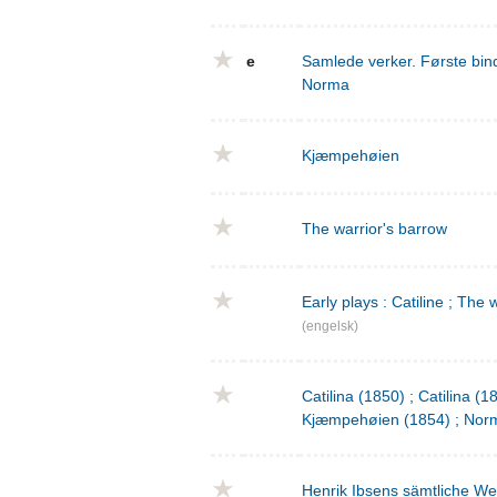
e
Samlede verker. Første bind
Norma
Kjæmpehøien
The warrior's barrow
Early plays : Catiline ; The 
(engelsk)
Catilina (1850) ; Catilina (
Kjæmpehøien (1854) ; Norm
Henrik Ibsens sämtliche We