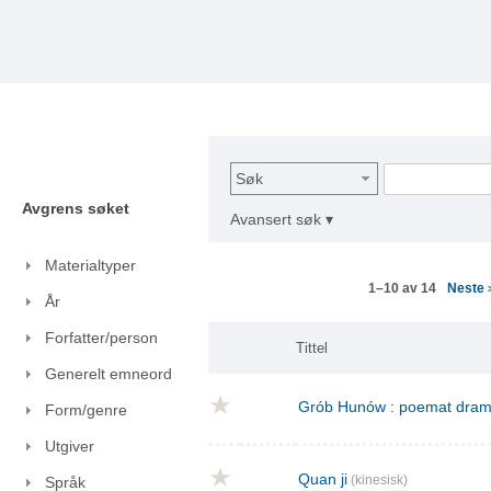
Søk
Avgrens søket
Avansert søk ▾
Materialtyper
Neste
1–10 av 14
År
Forfatter/person
Tittel
Generelt emneord
Grób Hunów : poemat drama
Form/genre
Utgiver
Quan ji
(kinesisk)
Språk