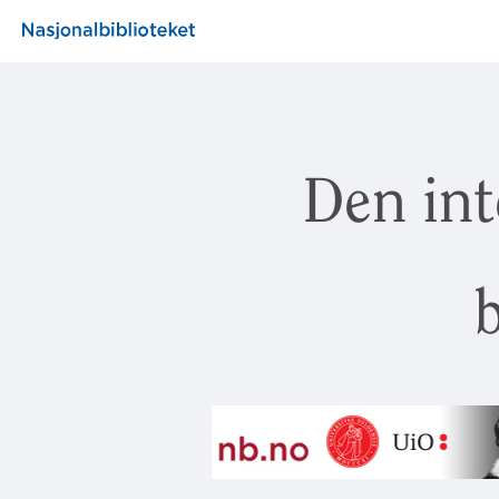
Den int
b