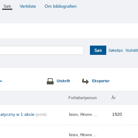
Søk
Verkliste
Om bibliografien
Søk
Søketips
Nullstill
Utskrift
Eksporter
>>
Forfatter/person
År
tyczny w 1 akcie
1920
Ibsen, Henrik ...
(polsk)
Ibsen, Henrik ...