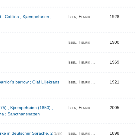
 : Catilina ; Kjæmpehøien ;
1928
Ibsen, Henrik ...
1900
Ibsen, Henrik
1969
Ibsen, Henrik ...
warrior's barrow ; Olaf Liljekrans
1921
Ibsen, Henrik ...
1875) ; Kjæmpehøien (1850) ;
2005
Ibsen, Henrik ...
a ; Sancthansnatten
rke in deutscher Sprache. 2
1898
Ibsen, Henrik ...
(tysk)