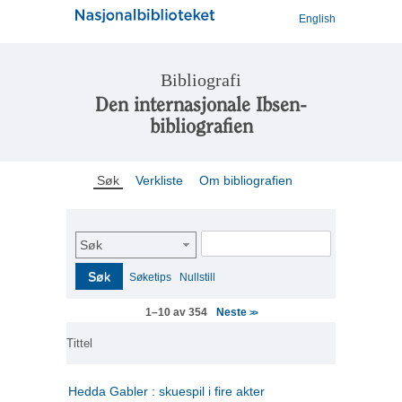
English
Bibliografi
Den internasjonale Ibsen-
bibliografien
Søk
Verkliste
Om bibliografien
Søk
Søk
Søketips
Nullstill
Neste
1–10 av 354
>>
Tittel
Hedda Gabler : skuespil i fire akter