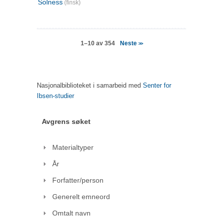
Solness
(finsk)
Neste
1–10 av 354
>>
Nasjonalbiblioteket i samarbeid med
Senter for
Ibsen-studier
Avgrens søket
Materialtyper
År
Forfatter/person
Generelt emneord
Omtalt navn