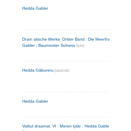
Hedda Gabler
Dram atische Werke. Dritter Band : Die Meerfrau ; Hedda
Gabler ; Baumeister Solness
(tysk)
Hedda Gâbureru
(japansk)
Hedda Gabler
Valitut draamat. VI : Meren tytär ; Hedda Gabler ; Rakentaj