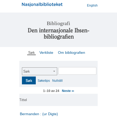
English
Bibliografi
Den internasjonale Ibsen-
bibliografien
Søk
Verkliste
Om bibliografien
Søk
Søk
Søketips
Nullstill
Neste
1–10 av 24
>>
Tittel
Bermanden : (ur Digte)