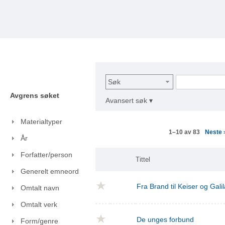
Søk
Avgrens søket
Avansert søk ▾
Materialtyper
Neste
1–10 av 83
År
Forfatter/person
Tittel
Generelt emneord
Fra Brand til Keiser og Gal
Omtalt navn
Omtalt verk
De unges forbund
Form/genre