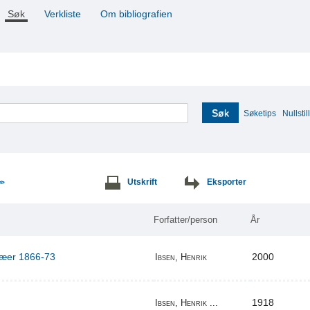
Søk
Verkliste
Om bibliografien
Søk
Søketips
Nullstill
Utskrift
Eksporter
>>
Forfatter/person
År
ilæer 1866-73
2000
Ibsen, Henrik
1918
Ibsen, Henrik ...