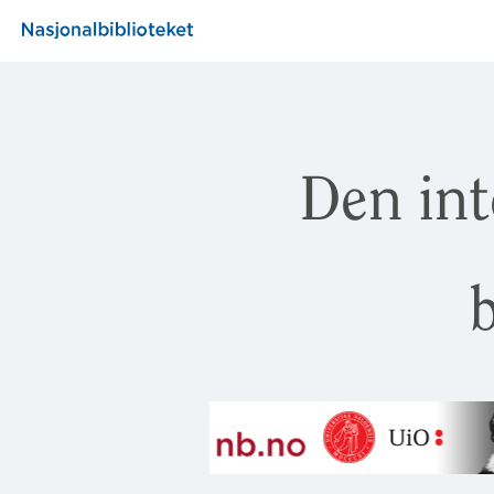
Den int
b