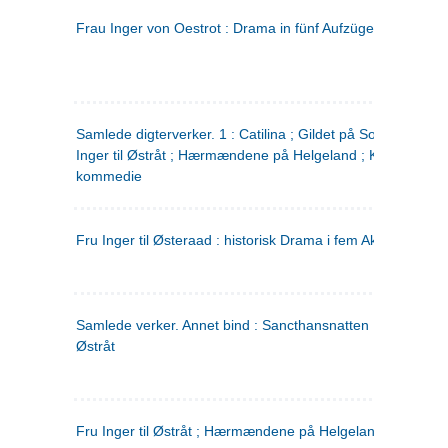
Frau Inger von Oestrot : Drama in fünf Aufzügen
(tysk)
Samlede digterverker. 1 : Catilina ; Gildet på Solhaug ; Fru
Inger til Østråt ; Hærmændene på Helgeland ; Kjærlighede
kommedie
Fru Inger til Østeraad : historisk Drama i fem Akter
Samlede verker. Annet bind : Sancthansnatten ; Fru Inger ti
Østråt
Fru Inger til Østråt ; Hærmændene på Helgeland