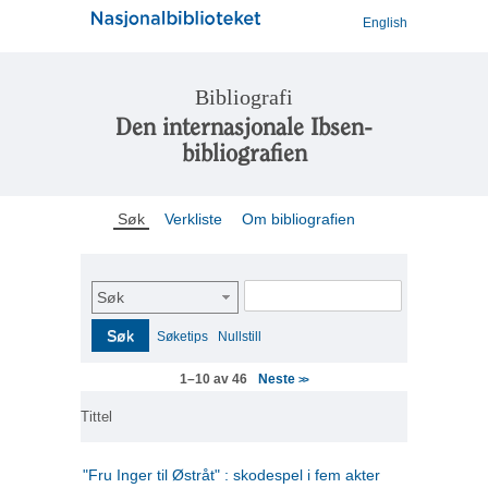
English
Bibliografi
Den internasjonale Ibsen-
bibliografien
Søk
Verkliste
Om bibliografien
Søk
Søk
Søketips
Nullstill
Neste
1–10 av 46
>>
Tittel
"Fru Inger til Østråt" : skodespel i fem akter