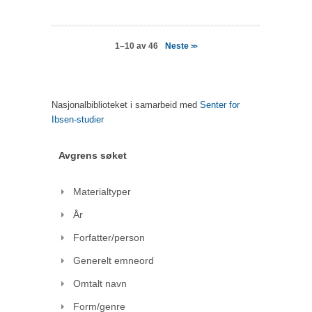
Neste
1–10 av 46
>>
Nasjonalbiblioteket i samarbeid med
Senter for
Ibsen-studier
Avgrens søket
Materialtyper
År
Forfatter/person
Generelt emneord
Omtalt navn
Form/genre