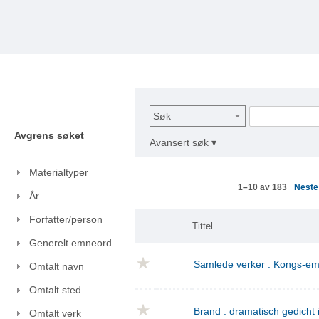
Søk
Avgrens søket
Avansert søk ▾
Materialtyper
Nest
1–10 av 183
År
Forfatter/person
Tittel
Generelt emneord
Samlede verker : Kongs-emn
Omtalt navn
Omtalt sted
Brand : dramatisch gedicht i
Omtalt verk