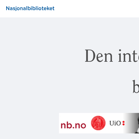
Den int
b