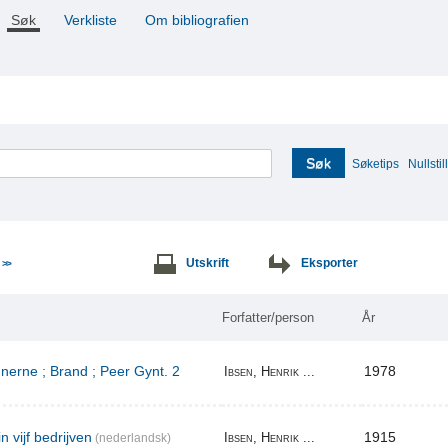
Søk
Verkliste
Om bibliografien
Søk
Søketips
Nullstill
e
Utskrift
Eksporter
>>
Forfatter/person
År
erne ; Brand ; Peer Gynt. 2
1978
Ibsen, Henrik ...
n vijf bedrijven
1915
Ibsen, Henrik ...
(nederlandsk)