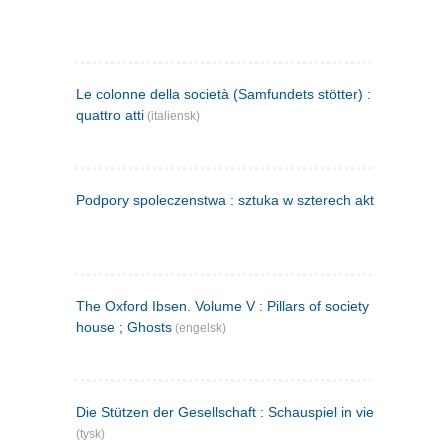
Le colonne della società (Samfundets stötter) : commedia 
quattro atti
(italiensk)
Podpory spoleczenstwa : sztuka w szterech aktach
(polsk)
The Oxford Ibsen. Volume V : Pillars of society ; A doll's
house ; Ghosts
(engelsk)
Die Stützen der Gesellschaft : Schauspiel in vier Aufzügen
(tysk)