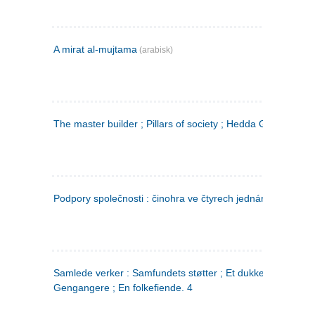
A mirat al-mujtama
(arabisk)
The master builder ; Pillars of society ; Hedda Gabler
Podpory společnosti : činohra ve čtyrech jednáních
(tsjekkis
Samlede verker : Samfundets støtter ; Et dukkehjem ;
Gengangere ; En folkefiende. 4