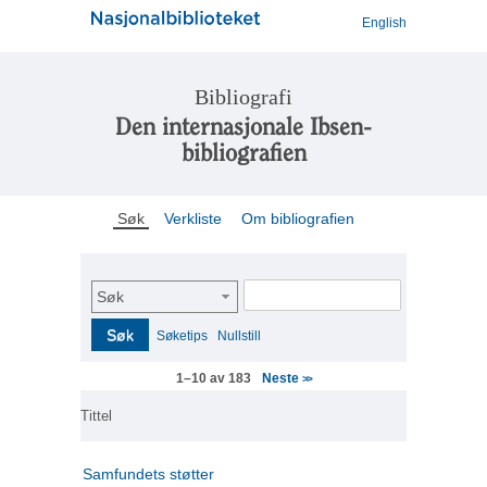
English
Bibliografi
Den internasjonale Ibsen-
bibliografien
Søk
Verkliste
Om bibliografien
Søk
Søk
Søketips
Nullstill
Neste
1–10 av 183
>>
Tittel
Samfundets støtter