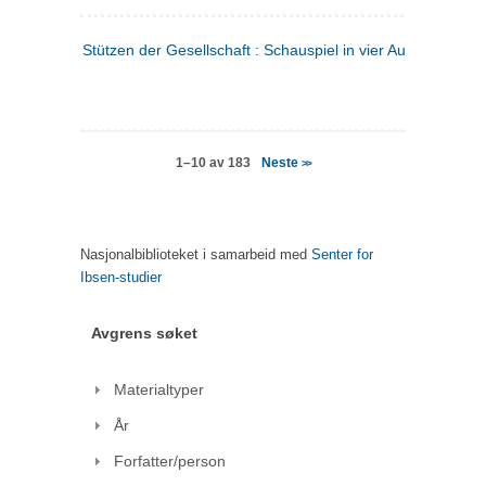
Stützen der Gesellschaft : Schauspiel in vier Aufzügen
(tysk
Neste
1–10 av 183
>>
Nasjonalbiblioteket i samarbeid med
Senter for
Ibsen-studier
Avgrens søket
Materialtyper
År
Forfatter/person