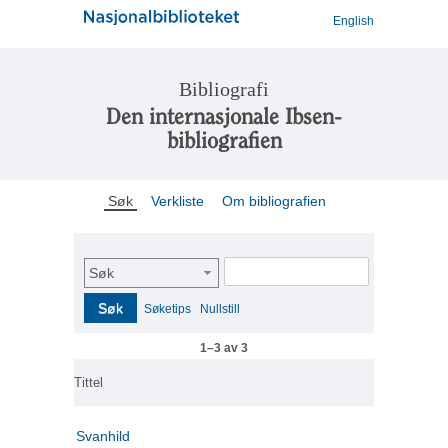
English
Bibliografi
Den internasjonale Ibsen-
bibliografien
Søk
Verkliste
Om bibliografien
Søk
Søk
Søketips
Nullstill
1–3 av 3
Tittel
Svanhild