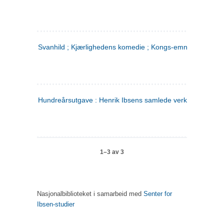
Svanhild ; Kjærlighedens komedie ; Kongs-emnerne
Hundreårsutgave : Henrik Ibsens samlede verker. 4
1–3 av 3
Nasjonalbiblioteket i samarbeid med
Senter for
Ibsen-studier