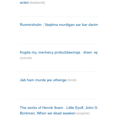
actes
(katalansk)
Rusmirshulm ; Vaqtima murdigan sar bar darim
(farsi)
Kogda my, mertvecy probuždaemsja : dram. epilog v 3 d
(russisk)
Jab ham murde jee uthenge
(hindi)
The works of Henrik Ibsen : Little Eyolf, John Gabriel
Borkman, When we dead awaken
(engelsk)