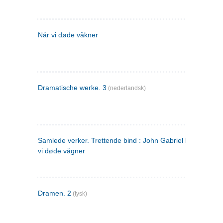
Når vi døde våkner
Dramatische werke. 3
(nederlandsk)
Samlede verker. Trettende bind : John Gabriel Borkman ; 
vi døde vågner
Dramen. 2
(tysk)