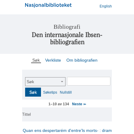
English
Bibliografi
Den internasjonale Ibsen-
bibliografien
Søk
Verkliste
Om bibliografien
Søk
Søk
Søketips
Nullstill
Neste
1–10 av 134
>>
Tittel
Quan ens despertarém d'entre'ls morts- : drama en tres