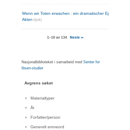
Wenn wir Toten erwachen : ein dramatischer Epilog in drei
Akten
(tysk)
Neste
1–10 av 134
>>
Nasjonalbiblioteket i samarbeid med
Senter for
Ibsen-studier
Avgrens søket
Materialtyper
År
Forfatter/person
Generelt emneord