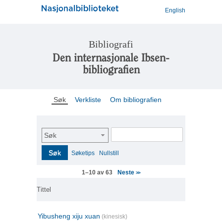
English
Bibliografi
Den internasjonale Ibsen-
bibliografien
Søk
Verkliste
Om bibliografien
Søk
Søk
Søketips
Nullstill
Neste
1–10 av 63
>>
Tittel
Yibusheng xiju xuan
(kinesisk)