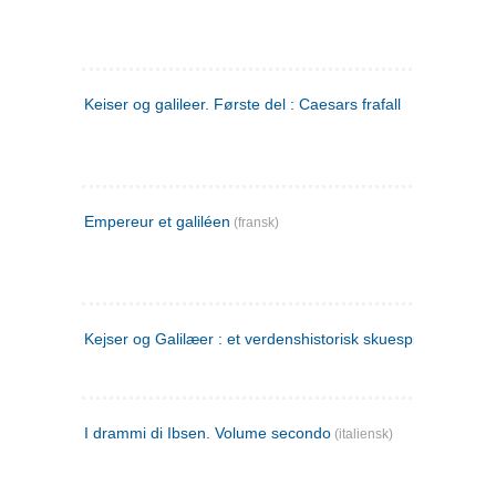
Keiser og galileer. Første del : Caesars frafall
Empereur et galiléen
(fransk)
Kejser og Galilæer : et verdenshistorisk skuespil
I drammi di Ibsen. Volume secondo
(italiensk)