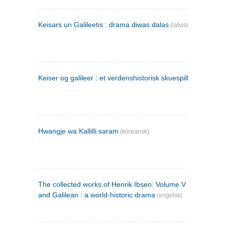
Keisars un Galileetis : drama diwas dalas
(latvisk)
Keiser og galileer : et verdenshistorisk skuespill (1873)
Hwangje wa Kallilli saram
(koreansk)
The collected works of Henrik Ibsen. Volume V : Emperor
and Galilean : a world-historic drama
(engelsk)