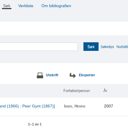
Søk
Verkliste
Om bibliografien
Søk
Søketips
Nullstill
Utskrift
Eksporter
Forfatter/person
År
and (1866) ; Peer Gynt (1867)]
2007
Ibsen, Henrik
1–1 av 1