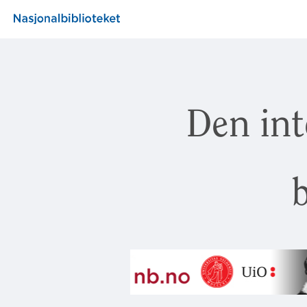
Den int
b