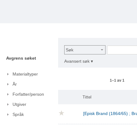
Søk
Avgrens søket
Avansert søk ▾
Materialtyper
1–1 av 1
År
Forfatter/person
Tittel
Utgiver
[Episk Brand (1864/65) ; Br
Språk