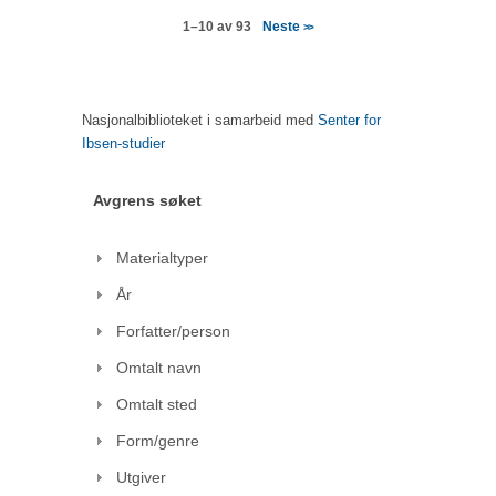
Neste
1–10 av 93
>>
Nasjonalbiblioteket i samarbeid med
Senter for
Ibsen-studier
Avgrens søket
Materialtyper
År
Forfatter/person
Omtalt navn
Omtalt sted
Form/genre
Utgiver