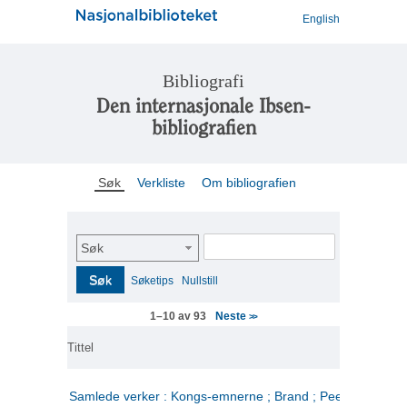
English
Bibliografi
Den internasjonale Ibsen-
bibliografien
Søk
Verkliste
Om bibliografien
Søk
Søk
Søketips
Nullstill
Neste
1–10 av 93
>>
Tittel
Samlede verker : Kongs-emnerne ; Brand ; Peer Gynt. 2