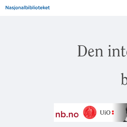
Den int
b