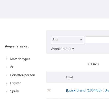
Søk
Avgrens søket
Avansert søk ▾
Materialtyper
1–1 av 1
År
Forfatter/person
Tittel
Utgiver
[Episk Brand (1864/65) ; Br
Språk