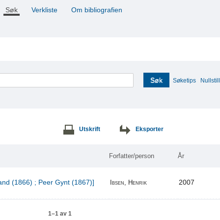
Søk
Verkliste
Om bibliografien
Søk
Søketips
Nullstill
Utskrift
Eksporter
Forfatter/person
År
and (1866) ; Peer Gynt (1867)]
2007
Ibsen, Henrik
1–1 av 1