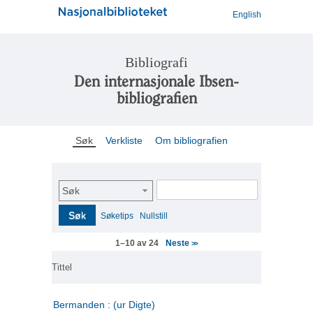
English
Bibliografi
Den internasjonale Ibsen-
bibliografien
Søk
Verkliste
Om bibliografien
Søk
Søk
Søketips
Nullstill
Neste
1–10 av 24
>>
Tittel
Bermanden : (ur Digte)