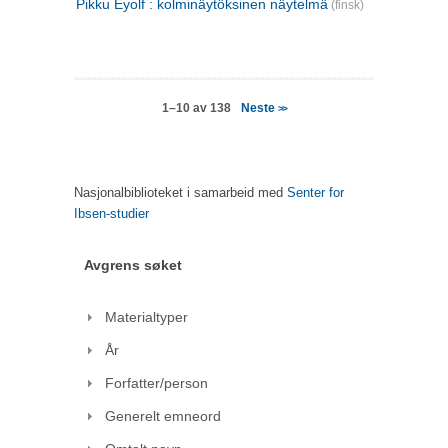
Pikku Eyolf : kolminäytöksinen näytelmä
(finsk)
Neste
1–10 av 138
>>
Nasjonalbiblioteket i samarbeid med
Senter for
Ibsen-studier
Avgrens søket
Materialtyper
År
Forfatter/person
Generelt emneord