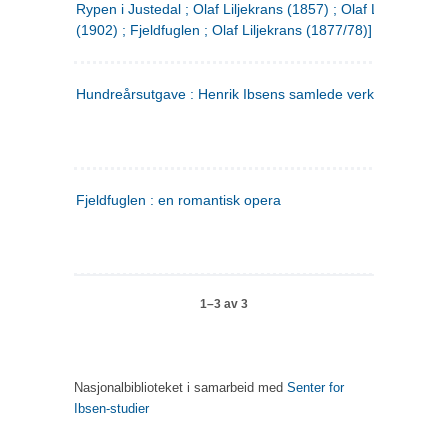
Rypen i Justedal ; Olaf Liljekrans (1857) ; Olaf Liljekrans
(1902) ; Fjeldfuglen ; Olaf Liljekrans (1877/78)]
Hundreårsutgave : Henrik Ibsens samlede verker. 3
Fjeldfuglen : en romantisk opera
1–3 av 3
Nasjonalbiblioteket i samarbeid med
Senter for
Ibsen-studier