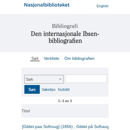
English
Bibliografi
Den internasjonale Ibsen-
bibliografien
Søk
Verkliste
Om bibliografien
Søk
Søk
Søketips
Nullstill
1–3 av 3
Tittel
[Gildet paa Solhoug] (1856) ; Gildet på Solhaug (1883) ;