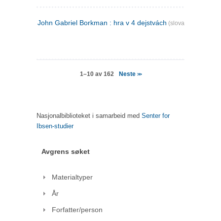
John Gabriel Borkman : hra v 4 dejstvách
(slovakisk)
Neste
1–10 av 162
>>
Nasjonalbiblioteket i samarbeid med
Senter for
Ibsen-studier
Avgrens søket
Materialtyper
År
Forfatter/person