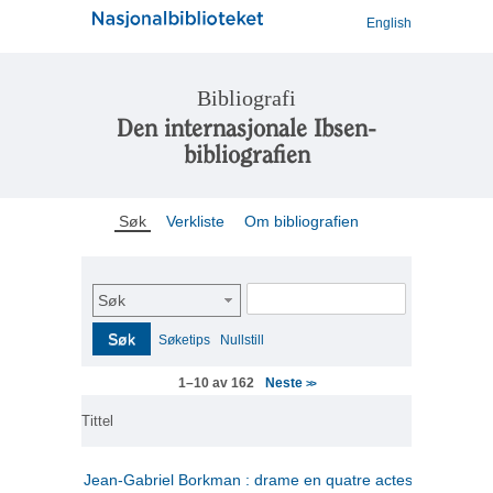
English
Bibliografi
Den internasjonale Ibsen-
bibliografien
Søk
Verkliste
Om bibliografien
Søk
Søk
Søketips
Nullstill
Neste
1–10 av 162
>>
Tittel
Jean-Gabriel Borkman : drame en quatre actes
(fransk)