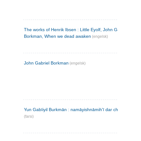
The works of Henrik Ibsen : Little Eyolf, John Gabriel
Borkman, When we dead awaken
(engelsk)
John Gabriel Borkman
(engelsk)
Yun Gabīiyil Burkmān : namāyishnāmihʹī dar chahār pardih
(farsi)