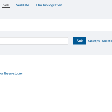
Søk
Verkliste
Om bibliografien
Søk
Søketips
Nullstill
for Ibsen-studier