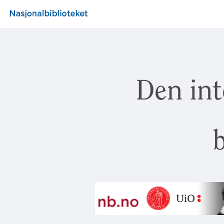
Den int
b