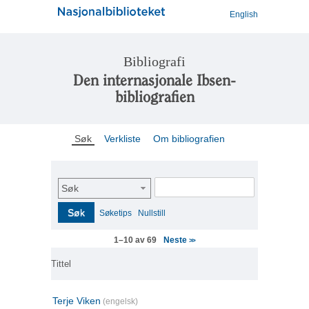
English
Bibliografi
Den internasjonale Ibsen-
bibliografien
Søk
Verkliste
Om bibliografien
Søk
Søk
Søketips
Nullstill
Neste
1–10 av 69
>>
Tittel
Terje Viken
(engelsk)