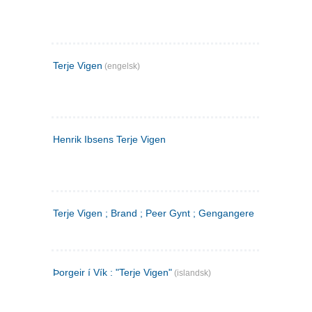
Terje Vigen
(engelsk)
Henrik Ibsens Terje Vigen
Terje Vigen ; Brand ; Peer Gynt ; Gengangere
Þorgeir í Vík : "Terje Vigen"
(islandsk)