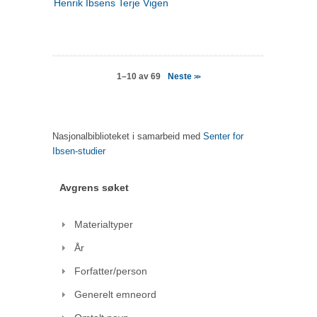
Henrik Ibsens Terje Vigen
Neste
1–10 av 69
>>
Nasjonalbiblioteket i samarbeid med
Senter for
Ibsen-studier
Avgrens søket
Materialtyper
År
Forfatter/person
Generelt emneord