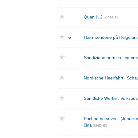
Quan ji. 2
(kinesisk)
e
Hærmændene på Helgeland : 
Spedizione nordica : commed
Nordische Heerfahrt : Schau
Sämtliche Werke : Volksaus
Pochod na sever : (Junaci c
čina
(serbisk)