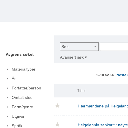
Søk
Avgrens søket
Avansert søk ▾
Materialtyper
Neste
1–10 av 64
År
Forfatter/person
Tittel
Omtalt sted
Hærmændene på Helgelan
Form/genre
Utgiver
Helgelannin sankarit : näyt
Språk