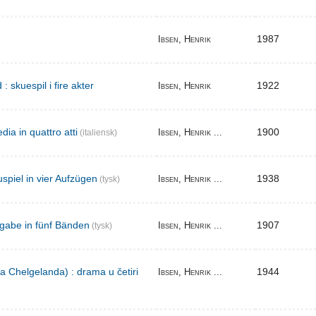
1987
Ibsen, Henrik
skuespil i fire akter
1922
Ibsen, Henrik
ia in quattro atti
1900
Ibsen, Henrik ...
(italiensk)
spiel in vier Aufzügen
1938
Ibsen, Henrik ...
(tysk)
gabe in fünf Bänden
1907
Ibsen, Henrik ...
(tysk)
a Chelgelanda) : drama u četiri
1944
Ibsen, Henrik ...