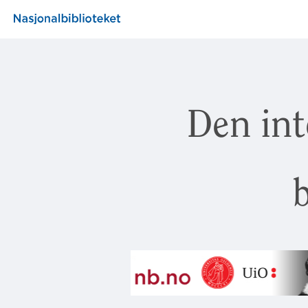
Den int
b