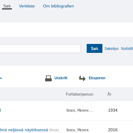
Søk
Verkliste
Om bibliografien
Søk
Søketips
Nullstill
Utskrift
Eksporter
>>
Forfatter/person
År
d
1934
Ibsen, Henrik ...
elmä neljässä näytöksessä
2016
Ibsen, Henrik
(finsk)