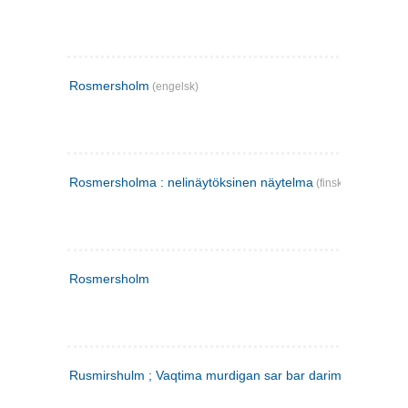
Rosmersholm
(engelsk)
Rosmersholma : nelinäytöksinen näytelma
(finsk)
Rosmersholm
Rusmirshulm ; Vaqtima murdigan sar bar darim
(farsi)