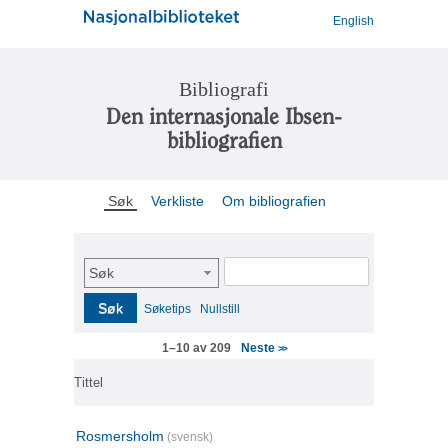
English
Bibliografi
Den internasjonale Ibsen-
bibliografien
Søk
Verkliste
Om bibliografien
Søk
Søk
Søketips
Nullstill
Neste
1–10 av 209
>>
Tittel
Rosmersholm
(svensk)