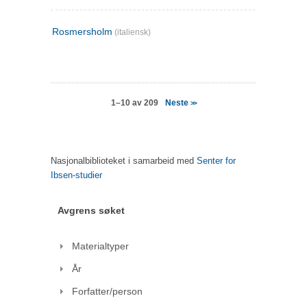
Rosmersholm
(italiensk)
Neste
1–10 av 209
>>
Nasjonalbiblioteket i samarbeid med
Senter for
Ibsen-studier
Avgrens søket
Materialtyper
År
Forfatter/person