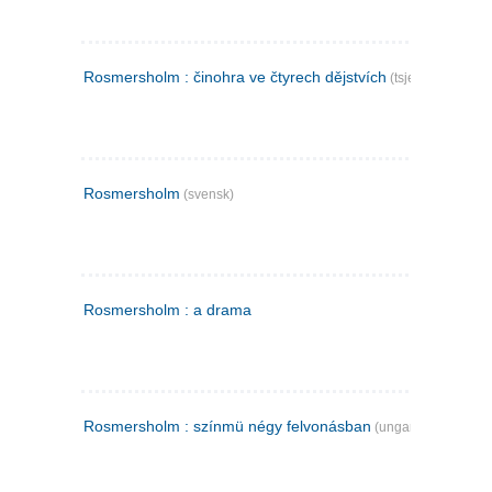
Rosmersholm : činohra ve čtyrech dějstvích
(tsjekkisk)
Rosmersholm
(svensk)
Rosmersholm : a drama
Rosmersholm : színmü négy felvonásban
(ungarsk)