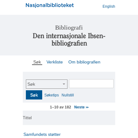
English
Bibliografi
Den internasjonale Ibsen-
bibliografien
Søk
Verkliste
Om bibliografien
Søk
Søk
Søketips
Nullstill
Neste
1–10 av 182
>>
Tittel
Samfundets støtter