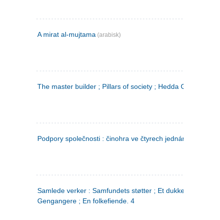
A mirat al-mujtama
(arabisk)
The master builder ; Pillars of society ; Hedda Gabler
Podpory společnosti : činohra ve čtyrech jednáních
(tsjekkis
Samlede verker : Samfundets støtter ; Et dukkehjem ;
Gengangere ; En folkefiende. 4