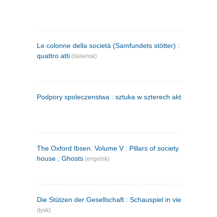
Le colonne della società (Samfundets stötter) : commedia 
quattro atti
(italiensk)
Podpory spoleczenstwa : sztuka w szterech aktach
(polsk)
The Oxford Ibsen. Volume V : Pillars of society ; A doll's
house ; Ghosts
(engelsk)
Die Stützen der Gesellschaft : Schauspiel in vier Aufzügen
(tysk)