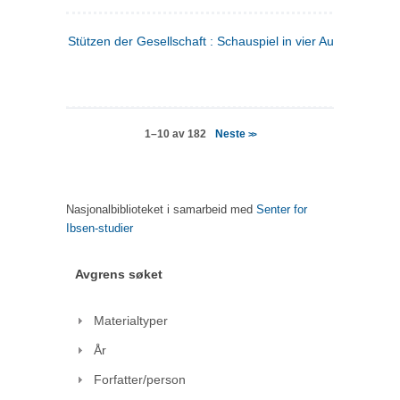
Stützen der Gesellschaft : Schauspiel in vier Aufzügen
(tysk
Neste
1–10 av 182
>>
Nasjonalbiblioteket i samarbeid med
Senter for
Ibsen-studier
Avgrens søket
Materialtyper
År
Forfatter/person