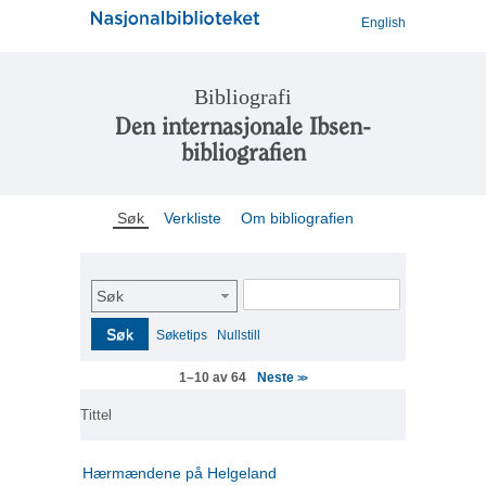
English
Bibliografi
Den internasjonale Ibsen-
bibliografien
Søk
Verkliste
Om bibliografien
Søk
Søk
Søketips
Nullstill
Neste
1–10 av 64
>>
Tittel
Hærmændene på Helgeland