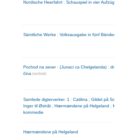
Nordische Heerfahrt : Schauspiel in vier Aufzügen
(tysk)
Sämtliche Werke : Volksausgabe in fünf Bänden
(tysk)
Pochod na sever : (Junaci ca Chelgelanda) : drama u četiri
čina
(serbisk)
Samlede digterverker. 1 : Catilina ; Gildet på Solhaug ; Fru
Inger til Østråt ; Hærmændene på Helgeland ; Kjærlighede
kommedie
Hærmændene på Helgeland