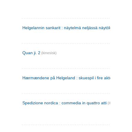
Helgelannin sankarit : näytelmä neljässä näytöksessä
(finsk
Quan ji. 2
(kinesisk)
Hærmændene på Helgeland : skuespil i fire akter
Spedizione nordica : commedia in quattro atti
(italiensk)