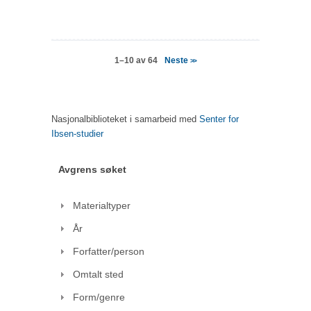
Neste
1–10 av 64
>>
Nasjonalbiblioteket i samarbeid med
Senter for
Ibsen-studier
Avgrens søket
Materialtyper
År
Forfatter/person
Omtalt sted
Form/genre