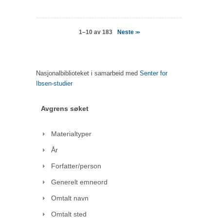
Neste
1–10 av 183
>>
Nasjonalbiblioteket i samarbeid med
Senter for
Ibsen-studier
Avgrens søket
Materialtyper
År
Forfatter/person
Generelt emneord
Omtalt navn
Omtalt sted