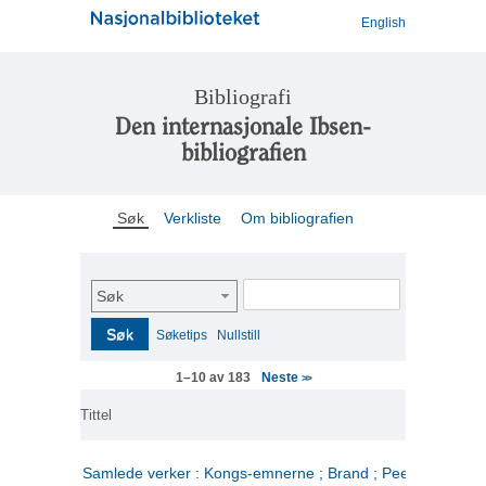
English
Bibliografi
Den internasjonale Ibsen-
bibliografien
Søk
Verkliste
Om bibliografien
Søk
Søk
Søketips
Nullstill
Neste
1–10 av 183
>>
Tittel
Samlede verker : Kongs-emnerne ; Brand ; Peer Gynt. 2