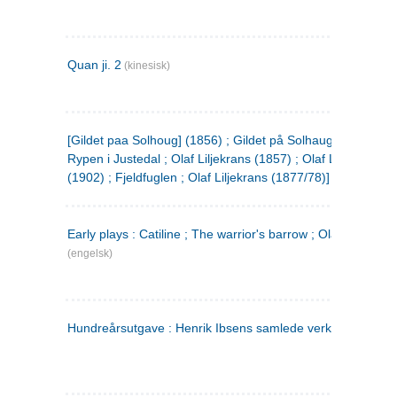
Quan ji. 2
(kinesisk)
[Gildet paa Solhoug] (1856) ; Gildet på Solhaug (1883) ;
Rypen i Justedal ; Olaf Liljekrans (1857) ; Olaf Liljekrans
(1902) ; Fjeldfuglen ; Olaf Liljekrans (1877/78)]
Early plays : Catiline ; The warrior's barrow ; Olaf Liljekran
(engelsk)
Hundreårsutgave : Henrik Ibsens samlede verker. 3