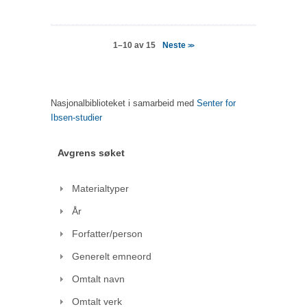
Neste
1–10 av 15
>>
Nasjonalbiblioteket i samarbeid med
Senter for
Ibsen-studier
Avgrens søket
Materialtyper
År
Forfatter/person
Generelt emneord
Omtalt navn
Omtalt verk