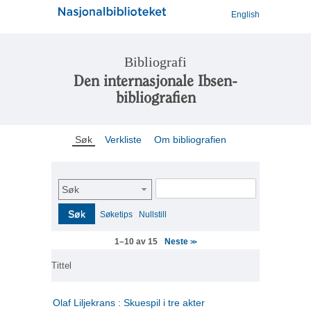
English
Bibliografi
Den internasjonale Ibsen-
bibliografien
Søk
Verkliste
Om bibliografien
Søk
Søk
Søketips
Nullstill
Neste
1–10 av 15
>>
Tittel
Olaf Liljekrans : Skuespil i tre akter