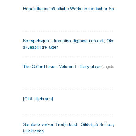
Henrik Ibsens sämtliche Werke in deutscher Sprache. 2
(ty
Kæmpehøjen : dramatisk digtning i en akt ; Olaf Liljekrans 
skuespil i tre akter
The Oxford Ibsen. Volume I : Early plays
(engelsk)
[Olaf Liljekrans]
Samlede verker. Tredje bind : Gildet på Solhaug ; Olaf
Liljekrands