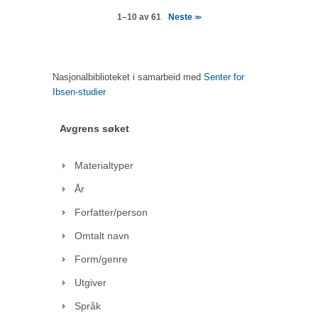
Neste
1–10 av 61
>>
Nasjonalbiblioteket i samarbeid med
Senter for
Ibsen-studier
Avgrens søket
Materialtyper
År
Forfatter/person
Omtalt navn
Form/genre
Utgiver
Språk