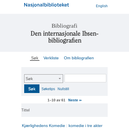
English
Bibliografi
Den internasjonale Ibsen-
bibliografien
Søk
Verkliste
Om bibliografien
Søk
Søk
Søketips
Nullstill
Neste
1–10 av 61
>>
Tittel
Kjærlighedens Komedie : komedie i tre akter