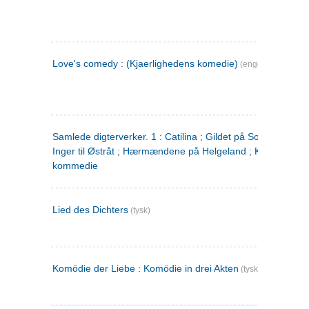
Love's comedy : (Kjaerlighedens komedie)
(engelsk)
Samlede digterverker. 1 : Catilina ; Gildet på Solhaug ; Fru
Inger til Østråt ; Hærmændene på Helgeland ; Kjærlighede
kommedie
Lied des Dichters
(tysk)
Komödie der Liebe : Komödie in drei Akten
(tysk)